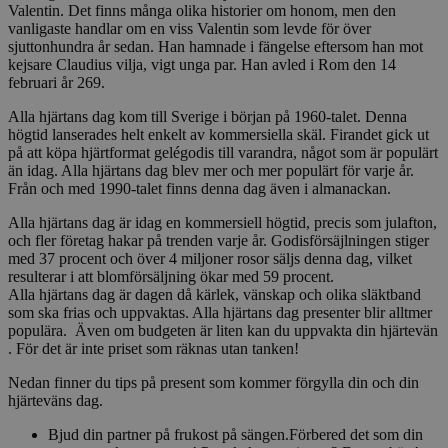
Valentin. Det finns många olika historier om honom, men den
vanligaste handlar om en viss Valentin som levde för över
sjuttonhundra år sedan. Han hamnade i fängelse eftersom han mot
kejsare Claudius vilja, vigt unga par. Han avled i Rom den 14
februari år 269.
Alla hjärtans dag kom till Sverige i början på 1960-talet. Denna
högtid lanserades helt enkelt av kommersiella skäl. Firandet gick ut
på att köpa hjärtformat gelégodis till varandra, något som är populärt
än idag. Alla hjärtans dag blev mer och mer populärt för varje år.
Från och med 1990-talet finns denna dag även i almanackan.
Alla hjärtans dag är idag en kommersiell högtid, precis som julafton,
och fler företag hakar på trenden varje år. Godisförsäjlningen stiger
med 37 procent och över 4 miljoner rosor säljs denna dag, vilket
resulterar i att blomförsäljning ökar med 59 procent.
Alla hjärtans dag är dagen då kärlek, vänskap och olika släktband
som ska frias och uppvaktas. Alla hjärtans dag presenter blir alltmer
populära. Även om budgeten är liten kan du uppvakta din hjärtevän
. För det är inte priset som räknas utan tanken!
Nedan finner du tips på present som kommer förgylla din och din
hjärteväns dag.
Bjud din partner på frukost på sängen.Förbered det som din