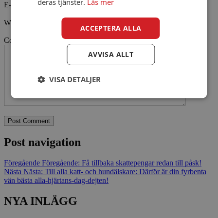
deras tjänster.
Läs mer
E-post
Webbsida
ACCEPTERA ALLA
Comment
AVVISA ALLT
VISA DETALJER
Post navigation
Föregående
Föregående:
Få tillbaka skattepengar redan till påsk!
Nästa
Nästa:
Till alla katt- och hundälskare: Därför är din fyrbenta
vän bästa alla-hjärtans-dag-dejten!
NYA INLÄGG