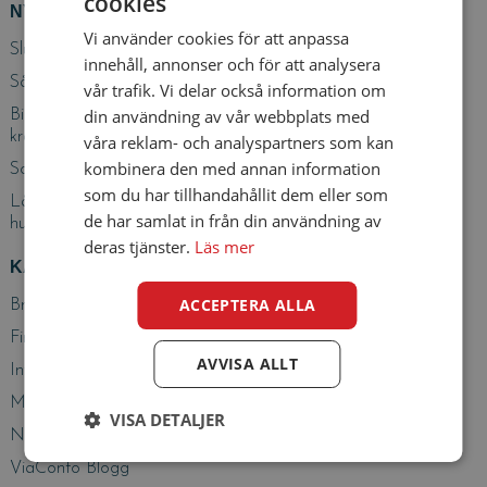
cookies
NYA INLÄGG
Vi använder cookies för att anpassa
Slutet på sommaren: 7 tips för att njuta av de sista veckorna
innehåll, annonser och för att analysera
Så skyddar du dina pengar mot bedragare – 7 enkla regler
vår trafik. Vi delar också information om
din användning av vår webbplats med
Billiga flygbiljetter 2026: så hittar du ett bra pris utan onödigt
krångel
våra reklam- och analyspartners som kan
kombinera den med annan information
Sommaren är ett perfekt tillfälle att testa lyckan!
som du har tillhandahållit dem eller som
Lån online: 7 tips för att låna ansvarsfullt och skydda din
de har samlat in från din användning av
hushållsbudget
deras tjänster.
Läs mer
KATEGORIER
ACCEPTERA ALLA
Bra att veta
Finans
AVVISA ALLT
Intressant
Mest läst
VISA DETALJER
Nyheter
ViaConto Blogg