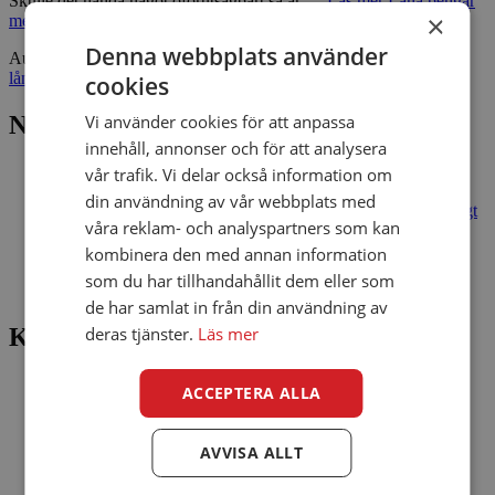
Skulle det hända något oförutsägbart så är …
Läs mer
Låna pengar
×
med låneskyddsförsäkring
Denna webbplats använder
Author
ViaConto
Categories
Bra att veta
Tags
låna med skydd
,
låneskyddsförsäkring
cookies
Vi använder cookies för att anpassa
NYA INLÄGG
innehåll, annonser och för att analysera
Slutet på sommaren: 7 tips för att njuta av de sista veckorna
vår trafik. Vi delar också information om
Så skyddar du dina pengar mot bedragare – 7 enkla regler
din användning av vår webbplats med
Billiga flygbiljetter 2026: så hittar du ett bra pris utan onödigt
våra reklam- och analyspartners som kan
krångel
Sommaren är ett perfekt tillfälle att testa lyckan!
kombinera den med annan information
Lån online: 7 tips för att låna ansvarsfullt och skydda din
som du har tillhandahållit dem eller som
hushållsbudget
de har samlat in från din användning av
deras tjänster.
Läs mer
Kategorier
Bra att veta
ACCEPTERA ALLA
Finans
Intressant
Mest läst
AVVISA ALLT
Nyheter
ViaConto Blogg