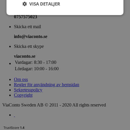
VISA DETALJER
Ring
0757575023
Skicka ett mail
info@viaconto.se
Skicka ett skype
viaconto.se
Vardagar:
8:30 - 17:00
Lördagar:
10:00 - 16:00
Om oss
Regler för användning av hemsidan
Sekretesspolicy
Copyright
ViaConto Sweden AB © 2011 - 2020 All rights reserved