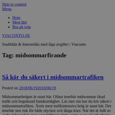
Skip to content
Menu
Hem
Mest läst
Bra att veta
VIACONTO.SE
Snabblån & Internetlån med låga avgifter | Viaconto
Tag: midsommarfirande
Så kör du säkert i midsommartrafiken
Posted on
2018/06/19
2018/06/19
Midsommarhelgen är snart här. Oftast innebär midsommar ökad
trafik och begränsad framkomlighet. Läs mer om hur du kör säkert i
midsommartrafiken. Årets mest trafikintensiva helg är snart här. Det
innebär stor risk för både olyckor och långa köer. När det är fullt av