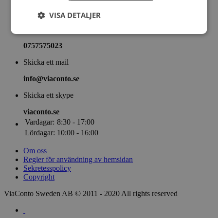
Nyheter
ViaConto Blogg
VISA DETALJER
Ring
0757575023
Skicka ett mail
info@viaconto.se
Skicka ett skype
viaconto.se
Vardagar:
8:30 - 17:00
Lördagar:
10:00 - 16:00
Om oss
Regler för användning av hemsidan
Sekretesspolicy
Copyright
ViaConto Sweden AB © 2011 - 2020 All rights reserved