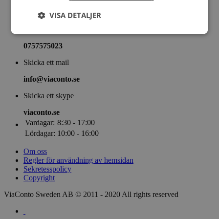
Nyheter
ViaConto Blogg
VISA DETALJER
Ring
0757575023
Skicka ett mail
info@viaconto.se
Skicka ett skype
viaconto.se
Vardagar:
8:30 - 17:00
Lördagar:
10:00 - 16:00
Om oss
Regler för användning av hemsidan
Sekretesspolicy
Copyright
ViaConto Sweden AB © 2011 - 2020 All rights reserved