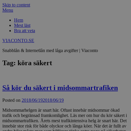
Skip to content
Menu
Hem
Mest läst
Bra att veta
VIACONTO.SE
Snabblån & Internetlån med låga avgifter | Viaconto
Tag: köra säkert
Så kör du säkert i midsommartrafiken
Posted on
2018/06/19
2018/06/19
Midsommarhelgen är snart här. Oftast innebär midsommar ökad
trafik och begränsad framkomlighet. Läs mer om hur du kör säkert i
midsommartrafiken. Årets mest trafikintensiva helg är snart här. Det
innebär stor risk för både olyckor och långa köer. När det är fullt av