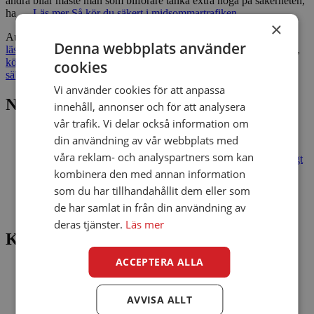
andra bilar måste man som bilförare tänka extra noga på säkerheten,
ha …
Läs mer
Så kör du säkert i midsommartrafiken
×
Author
ViaConto
Categories
Bra att veta
,
Finans
,
Intressant
,
Mest
Denna webbplats använder
läst
,
Nyheter
,
ViaConto Blogg
Tags
bilfärd
,
bilkörning
,
köra säkert
,
körning
,
midsommar
,
midsommarfirande
,
midsommarhelg
,
cookies
säkerhetstips
,
tips
,
trafik
,
trafiksäkerhet
,
trafikstop
Vi använder cookies för att anpassa
NYA INLÄGG
innehåll, annonser och för att analysera
vår trafik. Vi delar också information om
Slutet på sommaren: 7 tips för att njuta av de sista veckorna
din användning av vår webbplats med
Så skyddar du dina pengar mot bedragare – 7 enkla regler
våra reklam- och analyspartners som kan
Billiga flygbiljetter 2026: så hittar du ett bra pris utan onödigt
krångel
kombinera den med annan information
Sommaren är ett perfekt tillfälle att testa lyckan!
som du har tillhandahållit dem eller som
Lån online: 7 tips för att låna ansvarsfullt och skydda din
de har samlat in från din användning av
hushållsbudget
deras tjänster.
Läs mer
Kategorier
ACCEPTERA ALLA
Bra att veta
Finans
Intressant
AVVISA ALLT
Mest läst