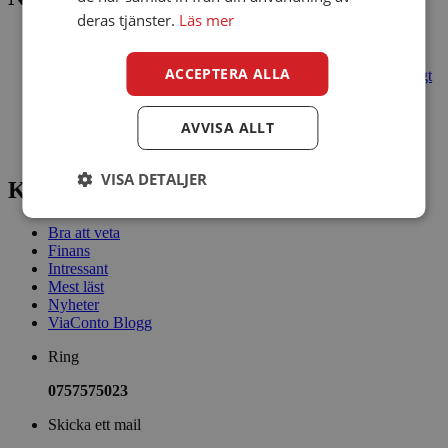
deras tjänster.
Läs mer
Slutet på sommaren: 7 tips för att njuta av de sista veckorna
Så skyddar du dina pengar mot bedragare – 7 enkla regler
ACCEPTERA ALLA
Billiga flygbiljetter 2026: så hittar du ett bra pris utan onödigt
krångel
Sommaren är ett perfekt tillfälle att testa lyckan!
AVVISA ALLT
Lån online: 7 tips för att låna ansvarsfullt och skydda din
hushållsbudget
VISA DETALJER
Kategorier
Bra att veta
Finans
Intressant
Mest läst
Nyheter
ViaConto Blogg
Ring
0757575023
Skicka ett mail