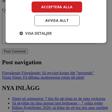
Webbsida
ACCEPTERA ALLA
Comment
AVVISA ALLT
VISA DETALJER
Post navigation
Föregående
Föregående:
Så mycket kostar ditt ”beroende”
Nästa
Nästa:
Få tillbaka skattepengar redan till påsk!
NYA INLÄGG
Slutet på sommaren: 7 tips för att njuta av de sista veckorna
Så skyddar du dina pengar mot bedragare – 7 enkla regler
Billiga flygbiljetter 2026: så hittar du ett bra pris utan onödigt