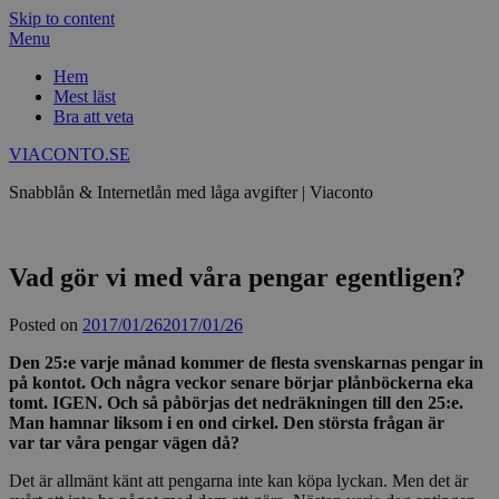
Skip to content
Menu
Hem
Mest läst
Bra att veta
VIACONTO.SE
Snabblån & Internetlån med låga avgifter | Viaconto
Vad gör vi med våra pengar egentligen?
Posted on
2017/01/26
2017/01/26
Den 25:e varje månad kommer de flesta svenskarnas pengar in
på kontot. Och några veckor senare börjar plånböckerna eka
tomt. IGEN. Och så påbörjas det nedräkningen till den 25:e.
Man hamnar liksom i en ond cirkel. Den största frågan är
var tar våra pengar vägen då?
Det är allmänt känt att pengarna inte kan köpa lyckan. Men det är