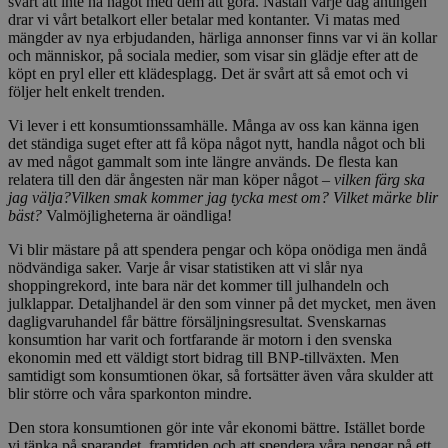
svårt att inte ha något med dem att göra. Nästan varje dag antingen
drar vi vårt betalkort eller betalar med kontanter. Vi matas med
mängder av nya erbjudanden, härliga annonser finns var vi än kollar
och människor, på sociala medier, som visar sin glädje efter att de
köpt en pryl eller ett klädesplagg. Det är svårt att så emot och vi
följer helt enkelt trenden.
Vi lever i ett konsumtionssamhälle. Många av oss kan känna igen
det ständiga suget efter att få köpa något nytt, handla något och bli
av med något gammalt som inte längre används. De flesta kan
relatera till den där ångesten när man köper något –
vilken färg ska
jag välja?Vilken smak kommer jag tycka mest om? Vilket märke blir
bäst?
Valmöjligheterna är oändliga!
Vi blir mästare på att spendera pengar och köpa onödiga men ändå
nödvändiga saker. Varje år visar statistiken att vi slår nya
shoppingrekord, inte bara när det kommer till julhandeln och
julklappar. Detaljhandel är den som vinner på det mycket, men även
dagligvaruhandel får bättre försäljningsresultat. Svenskarnas
konsumtion har varit och fortfarande är motorn i den svenska
ekonomin med ett väldigt stort bidrag till BNP-tillväxten. Men
samtidigt som konsumtionen ökar, så fortsätter även våra skulder att
blir större och våra sparkonton mindre.
Den stora konsumtionen gör inte vår ekonomi bättre. Istället borde
vi tänka på sparandet, framtiden och att spendera våra pengar på ett