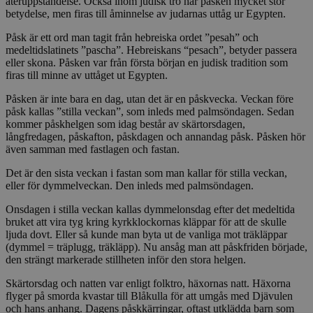
återuppståndelse. Också inom judisk tro har påsken mycket stor
betydelse, men firas till åminnelse av judarnas uttåg ur Egypten.
Påsk är ett ord man tagit från hebreiska ordet ”pesah” och
medeltidslatinets ”pascha”. Hebreiskans “pesach”, betyder passera
eller skona. Påsken var från första början en judisk tradition som
firas till minne av uttåget ut Egypten.
Påsken är inte bara en dag, utan det är en påskvecka. Veckan före
påsk kallas ”stilla veckan”, som inleds med palmsöndagen. Sedan
kommer påskhelgen som idag består av skärtorsdagen,
långfredagen, påskafton, påskdagen och annandag påsk. Påsken hör
även samman med fastlagen och fastan.
Det är den sista veckan i fastan som man kallar för stilla veckan,
eller för dymmelveckan. Den inleds med palmsöndagen.
Onsdagen i stilla veckan kallas dymmelonsdag efter det medeltida
bruket att vira tyg kring kyrkklockornas kläppar för att de skulle
ljuda dovt. Eller så kunde man byta ut de vanliga mot träkläppar
(dymmel = träplugg, träkläpp). Nu ansåg man att påskfriden började,
den strängt markerade stillheten inför den stora helgen.
Skärtorsdag och natten var enligt folktro, häxornas natt. Häxorna
flyger på smorda kvastar till Blåkulla för att umgås med Djävulen
och hans anhang. Dagens påskkärringar, oftast utklädda barn som