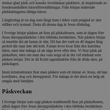
önskar glad påsk och kanske överlämnar påskbrev, är inspirerade av
bondesamhällets häxeriföreställningar. Från början imiterade
påskkäringarna riktiga häxor.
Långfredag är en dag som långt fram i tiden varit präglad av stor
stillhet och tystnad. Detta då denna dag är Jesus dödsdag.
I Sverige börjar påsken att firas på påskaftonen, som är dagen före
Jesus återuppståndelse i den bibliska berättelsen. När påsken börjar
så innebär det att fastan är slut. Då har det varit en 40 dagars lång
period där man inte ätit kött. Fastan lever kvar från den katolska
tiden, men inte många så att säga lever efter den. Vi firar påsk på
påskafton, men om man ska vara noga så är det vid midnatt som
påsken börjar. Det är då Kristi uppståndelse från de döda sker, på
påskdagen.
Inom kristendomen firar man påsken som ett minne av Jesus, att han
korsfästes, dog och återuppstod. För många är det dock en helg att
umgås med familjen.
Påskveckan
I Sverige börjar som sagt påsken traditionellt firas på påskaftonen,
alltså dagen före Jesus återuppståndelse i den bibliska berättelsen.