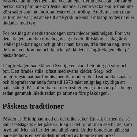
Påskveckan inleds med stilla veckan eller dymmelveckan som är en
period som påminde om Jesus lidande. Denna vecka skulle man inte
göra saker som att anordna fester eller bröllop. Att dymla som man
sa förr, det var just att se till att kyrkklockans järnklapp byttes ut eller
lindades med tyg.
För oss idag är det skärtorsdagen som inleder påskhelgen. Förr var
detta dagen som häxorna begav sig ut och till Blåkulla. Idag är det
istället påskkärringar och gubbar man kan se, från denna dag, men
de kan även komma och knacka på då det är långfredagen eller på
påskaftonen.
Långfredagen hade länge i Sverige en stark betoning på sorg och
bot. Den firades stilla, oftast med svarta kläder. Sorg- och
botgöringstemat har funnits med till modern tid. Teatrar, danspalats
och biografer var ända fram till 1970-talet enligt lag skyldiga att
hålla stängt. Påskafton har ett mer festligt tema, eftersom påskhelgen
sedan gammalt inleds redan på aftonen före påskdagen.
Påskens traditioner
Påsken är förknippad med en del olika saker. En sak är med ris, så
kallat fatslagsris eller påskris. Idag är det för att man ska ha det som
prydnad. Men så har det inte alltid varit. Under bondesamhället så
hade detta ris en symbolisk innebörd av lidande men också