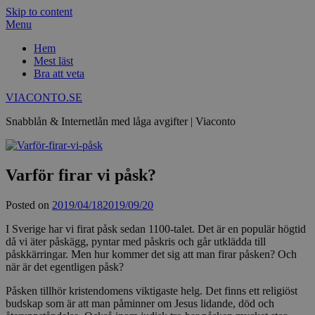
Skip to content
Menu
Hem
Mest läst
Bra att veta
VIACONTO.SE
Snabblån & Internetlån med låga avgifter | Viaconto
Varför firar vi påsk?
Posted on
2019/04/18
2019/09/20
I Sverige har vi firat påsk sedan 1100-talet. Det är en populär högtid
då vi äter påskägg, pyntar med påskris och går utklädda till
påskkärringar. Men hur kommer det sig att man firar påsken? Och
när är det egentligen påsk?
Påsken tillhör kristendomens viktigaste helg. Det finns ett religiöst
budskap som är att man påminner om Jesus lidande, död och