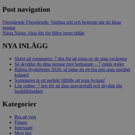
Post navigation
Föregående
Föregående:
Vanliga ord och begrepp när du lånar
pengar
Nästa
Nästa:
Akta dig för fällor inom billån
NYA INLÄGG
Slutet på sommaren: 7 tips för att njuta av de sista veckorna
Så skyddar du dina pengar mot bedragare – 7 enkla regler
Billiga flygbiljetter 2026: så hittar du ett bra pris utan onödigt
krångel
Sommaren är ett perfekt tillfälle att testa lyckan!
Lån online: 7 tips för att låna ansvarsfullt och skydda din
hushållsbudget
Kategorier
Bra att veta
Finans
Intressant
Mest läst