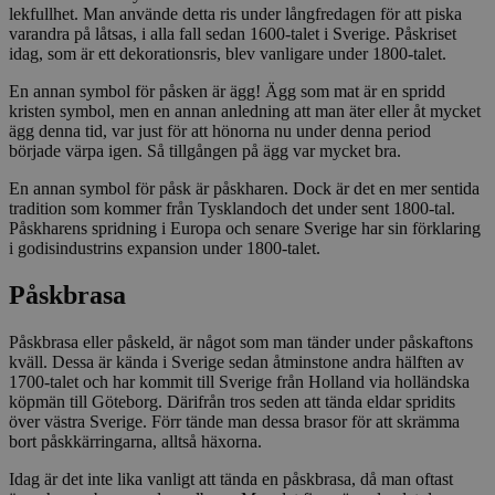
lekfullhet. Man använde detta ris under långfredagen för att piska
varandra på låtsas, i alla fall sedan 1600-talet i Sverige. Påskriset
idag, som är ett dekorationsris, blev vanligare under 1800-talet.
En annan symbol för påsken är ägg! Ägg som mat är en spridd
kristen symbol, men en annan anledning att man äter eller åt mycket
ägg denna tid, var just för att hönorna nu under denna period
började värpa igen. Så tillgången på ägg var mycket bra.
En annan symbol för påsk är påskharen. Dock är det en mer sentida
tradition som kommer från Tysklandoch det under sent 1800-tal.
Påskharens spridning i Europa och senare Sverige har sin förklaring
i godisindustrins expansion under 1800-talet.
Påskbrasa
Påskbrasa eller påskeld, är något som man tänder under påskaftons
kväll. Dessa är kända i Sverige sedan åtminstone andra hälften av
1700-talet och har kommit till Sverige från Holland via holländska
köpmän till Göteborg. Därifrån tros seden att tända eldar spridits
över västra Sverige. Förr tände man dessa brasor för att skrämma
bort påskkärringarna, alltså häxorna.
Idag är det inte lika vanligt att tända en påskbrasa, då man oftast