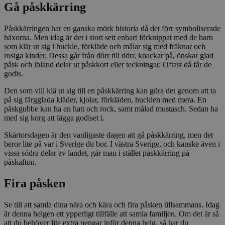
Gå påskkärring
Påskkärringen har en ganska mörk historia då det förr symboliserade
häxorna. Men idag är det i stort sett enbart förknippat med de barn
som klär ut sig i huckle, förkläde och målar sig med fräknar och
rosiga kinder. Dessa går från dörr till dörr, knackar på, önskar glad
påsk och ibland delar ut påskkort eller teckningar. Oftast då får de
godis.
Den som vill klä ut sig till en påskkärring kan göra det genom att ta
på sig färgglada kläder, kjolar, förkläden, hucklen med mera. En
påskgubbe kan ha en hatt och rock, samt målad mustasch. Sedan ha
med sig korg att lägga godiset i.
Skärtorsdagen är den vanligaste dagen att gå påskkärring, men det
beror lite på var i Sverige du bor. I västra Sverige, och kanske även i
vissa södra delar av landet, går man i stället påskkärring på
påskafton.
Fira påsken
Se till att samla dina nära och kära och fira påsken tillsammans. Idag
är denna helgen ett ypperligt tillfälle att samla familjen. Om det är så
att du behöver lite extra pengar inför denna helg, så har du