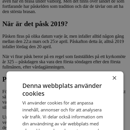
även har en brasa under valborg. Men det finns över landet de som
fortfarande har påskelden som tradition och där de tävlar om att ha
den största brasan.
När är det påsk 2019?
Påsken firas på olika datum varje år, men infaller alltid någon gång
mellan den 22:a mars och 25:e april. Påskafton detta år, alltså 2019
infaller lördag den 20 april.
När vi firar påsk beror på en regel som fastställdes på ett kyrkomöte
år 325 – påskdagen ska vara den första söndagen efter den första
fullmånen, efter vårdagjämningen.
×
Påskmat
Denna webbplats använder
För många så är det så att påsk och mat de hör i hop. Det är faktiskt
cookies
så att att påsken är den näst största mathelgen efter julen. De
vanligaste maträtterna som man äter under denna helg är ägg, lax,
Vi använder cookies för att anpassa
sill och lammstek.
innehåll, annonser och för att analysera
vår trafik. Vi delar också information om
Under påsk äter vi dubbelt så mycket ägg som under en normal
vecka. Sedan har man även äggen till annat, som att måla eller
din användning av vår webbplats med
dekorera dem.