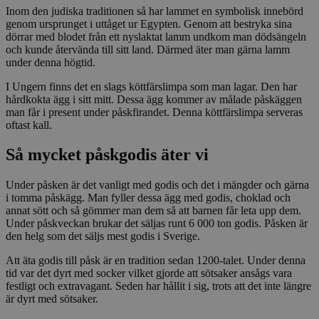
Inom den judiska traditionen så har lammet en symbolisk innebörd
genom ursprunget i uttåget ur Egypten. Genom att bestryka sina
dörrar med blodet från ett nyslaktat lamm undkom man dödsängeln
och kunde återvända till sitt land. Därmed äter man gärna lamm
under denna högtid.
I Ungern finns det en slags köttfärslimpa som man lagar. Den har
hårdkokta ägg i sitt mitt. Dessa ägg kommer av målade påskäggen
man får i present under påskfirandet. Denna köttfärslimpa serveras
oftast kall.
Så mycket påskgodis äter vi
Under påsken är det vanligt med godis och det i mängder och gärna
i tomma påskägg. Man fyller dessa ägg med godis, choklad och
annat sött och så gömmer man dem så att barnen får leta upp dem.
Under påskveckan brukar det säljas runt 6 000 ton godis. Påsken är
den helg som det säljs mest godis i Sverige.
Att äta godis till påsk är en tradition sedan 1200-talet. Under denna
tid var det dyrt med socker vilket gjorde att sötsaker ansågs vara
festligt och extravagant. Seden har hållit i sig, trots att det inte längre
är dyrt med sötsaker.