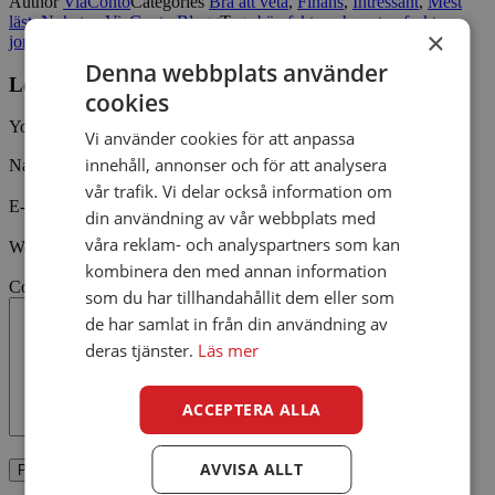
Author
ViaConto
Categories
Bra att veta
,
Finans
,
Intressant
,
Mest
läst
,
Nyheter
,
ViaConto Blogg
Tags
bär
,
fakta och myter
,
frukt
,
×
jordgubbar
,
midsommar
,
svenska jordgubbar
Denna webbplats använder
Leave a Reply
cookies
Your email address will not be published.
Vi använder cookies för att anpassa
innehåll, annonser och för att analysera
Namn
vår trafik. Vi delar också information om
E-post
din användning av vår webbplats med
våra reklam- och analyspartners som kan
Webbsida
kombinera den med annan information
Comment
som du har tillhandahållit dem eller som
de har samlat in från din användning av
deras tjänster.
Läs mer
ACCEPTERA ALLA
AVVISA ALLT