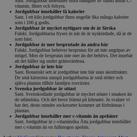
Sant. Jordgubbar innehåller stora mängder av bland annat C-
vitamin, fibrer och folsyra.
Jordgubbar innehåller få kalorier
Sant. I ett kilo jordgubbar finns ungefär lika många kalorier
som i 100 g godis.
Jordgubbar är mycket nyttigare om de är färska
Falskt. Jordgubbarna fryses in när de är nyskördade, då är de
som bäst.
Jordgubbar är mer besprutade än andra bär
Falskt. Jordgubbar behöver besprutas för att inte angripas av
mögel. Men de besprutas inte mer än det behövs. Det innebär
att det håller sig under gränsvärdena.
Jordgubbar är inte bär
Sant. Botaniskt sett är jordgubbar inte bär utan skenfrukter.
De små kärnorna utanpå jordgubbarna är små nötter och
själva plantan tillhör familjen rosväxter.
Svenska jordgubbar är sötast
Sant. Svenskodlade jordgubbar är mycket sötare i smaken än
de utländska. Och det beror främst på klimatet. Ju svalare vi
har det, desto mindre sockerarter kommer att förbrännas i
plantan.
Jordgubbar innehåller mer c-vitamin än apelsiner
Sant. Jordgubbar är c-vitaminrika Åtta jordgubbar innehåller
mer c-vitamin än en fullmogen apelsin.