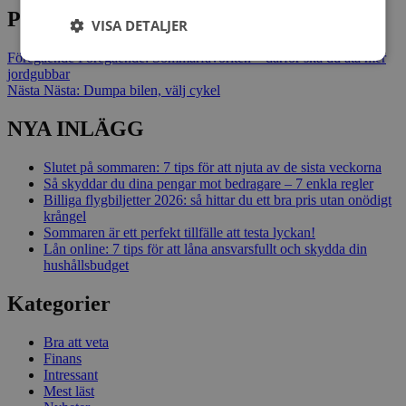
Post navigation
VISA DETALJER
Föregående
Föregående:
Sommarfavoriten – därför ska du äta mer
jordgubbar
Nästa
Nästa:
Dumpa bilen, välj cykel
NYA INLÄGG
Slutet på sommaren: 7 tips för att njuta av de sista veckorna
Så skyddar du dina pengar mot bedragare – 7 enkla regler
Billiga flygbiljetter 2026: så hittar du ett bra pris utan onödigt
krångel
Sommaren är ett perfekt tillfälle att testa lyckan!
Lån online: 7 tips för att låna ansvarsfullt och skydda din
hushållsbudget
Kategorier
Bra att veta
Finans
Intressant
Mest läst