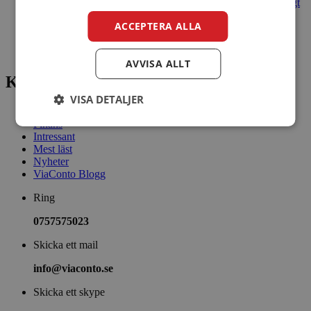
Billiga flygbiljetter 2026: så hittar du ett bra pris utan onödigt
krångel
ACCEPTERA ALLA
Sommaren är ett perfekt tillfälle att testa lyckan!
Lån online: 7 tips för att låna ansvarsfullt och skydda din
hushållsbudget
AVVISA ALLT
Kategorier
VISA DETALJER
Bra att veta
Finans
Intressant
Mest läst
Nyheter
ViaConto Blogg
Ring
0757575023
Skicka ett mail
info@viaconto.se
Skicka ett skype