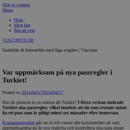
Skip to content
Menu
Hem
Mest läst
Bra att veta
VIACONTO.SE
Snabblån & Internetlån med låga avgifter | Viaconto
Var uppmärksam på nya passregler i
Turkiet!
Posted on
2014/04/17
2014/04/17
Har du planerat in en solresa till Turkiet?
I förra veckan ändrade
Turkiet sina passregler, vilket innebär att du som resenär måste
ha ett pass som är giltigt minst sex månader efter hemresan.
Konsumentverket
går nu ut och varnar alla konsumenter att vara
uppmärksamma på de nya reglerna och kontrollera sina pass innan