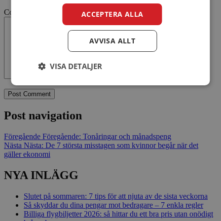
Comment
ACCEPTERA ALLA
AVVISA ALLT
VISA DETALJER
Post navigation
Föregående
Föregående:
Tonåringar och månadspeng
Nästa
Nästa:
De 7 största misstagen som kvinnor begår när det
gäller ekonomi
NYA INLÄGG
Slutet på sommaren: 7 tips för att njuta av de sista veckorna
Så skyddar du dina pengar mot bedragare – 7 enkla regler
Billiga flygbiljetter 2026: så hittar du ett bra pris utan onödigt