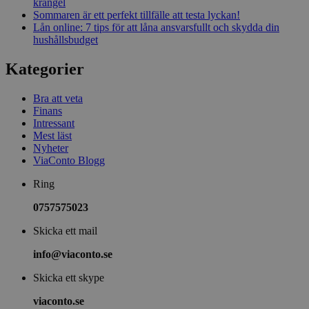
krångel
Sommaren är ett perfekt tillfälle att testa lyckan!
Lån online: 7 tips för att låna ansvarsfullt och skydda din
hushållsbudget
Kategorier
Bra att veta
Finans
Intressant
Mest läst
Nyheter
ViaConto Blogg
Ring
0757575023
Skicka ett mail
info@viaconto.se
Skicka ett skype
viaconto.se