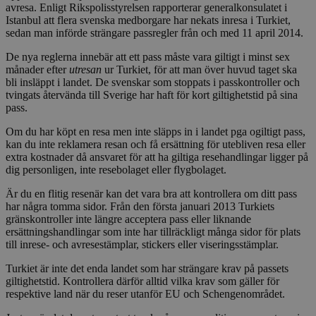
avresa. Enligt Rikspolisstyrelsen rapporterar generalkonsulatet i
Istanbul att flera svenska medborgare har nekats inresa i Turkiet,
sedan man införde strängare passregler från och med 11 april 2014.
De nya reglerna innebär att ett pass måste vara giltigt i minst sex
månader efter
utresan
ur Turkiet, för att man över huvud taget ska
bli insläppt i landet. De svenskar som stoppats i passkontroller och
tvingats återvända till Sverige har haft för kort giltighetstid på sina
pass.
Om du har köpt en resa men inte släpps in i landet pga ogiltigt pass,
kan du inte reklamera resan och få ersättning för utebliven resa eller
extra kostnader då ansvaret för att ha giltiga resehandlingar ligger på
dig personligen, inte resebolaget eller flygbolaget.
Är du en flitig resenär kan det vara bra att kontrollera om ditt pass
har några tomma sidor. Från den första januari 2013 Turkiets
gränskontroller inte längre acceptera pass eller liknande
ersättningshandlingar som inte har tillräckligt många sidor för plats
till inrese- och avresestämplar, stickers eller viseringsstämplar.
Turkiet är inte det enda landet som har strängare krav på passets
giltighetstid. Kontrollera därför alltid vilka krav som gäller för
respektive land när du reser utanför EU och Schengenområdet.