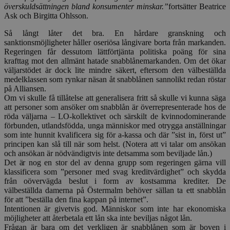
överskuldsättningen bland konsumenter minskar.”
fortsätter Beatrice
Ask och Birgitta Ohlsson.
Så långt låter det bra. En hårdare granskning och
sanktionsmöjligheter håller oseriösa långivare borta från markanden.
Regeringen får dessutom lättförtjänta politiska poäng för sina
krafttag mot den allmänt hatade snabblånemarkanden. Om det ökar
väljarstödet är dock lite mindre säkert, eftersom den välbeställda
medelklassen som rynkar näsan åt snabblånen sannolikt redan röstar
på Alliansen.
Om vi skulle få tillåtelse att generalisera fritt så skulle vi kunna säga
att personer som ansöker om snabblån är överrepresenterade hos de
röda väljarna – LO-kollektivet och särskilt de kvinnodominerande
förbunden, utlandsfödda, unga människor med otrygga anställningar
som inte hunnit kvalificera sig för a-kassa och där ”sist in, först ut”
principen kan slå till när som helst. (Notera att vi talar om ansökan
och ansökan är nödvändigtvis inte detsamma som beviljade lån.)
Det är nog en stor del av denna grupp som regeringen gärna vill
klassificera som ”personer med svag kreditvärdighet” och skydda
från oövervägda beslut i form av kostsamma krediter. De
välbeställda damerna på Östermalm behöver sällan ta ett snabblån
för att ”beställa den fina kappan på internet”.
Intentionen är givetvis god. Människor som inte har ekonomiska
möjligheter att återbetala ett lån ska inte beviljas något lån.
Frågan är bara om det verkligen är snabblånen som är boven i