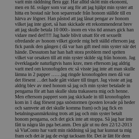
varit min räddning flera ggr. Har alltid skött min ekonomi,
men en fd. svåger som var arg för att jag hjälpt min syster att
hitta en bostad när hon separerade från honom ställde till en
härva av lögner. Han påstod att jag lånat pengar av honom
vilket jag inte gjort, så han skickade ett rekommenderat brev
att jag skulle betala 10 000:- inom en viss tid annars gick han
vidare med det!!!!! Jag hade blivit utsatt för ett sexuellt
ofredande av honom vilket gjorde mig helt ställd eftersom jag
fick panik den gången ( då var han gift med min syster när det
hände. Dessutom har han haft stora problem med spriten
vilket var orsaken till att min syster skilde sig från honom. Jag
överklagade naturligtvis hans krav, men eftersom jag aldrig
varit med om kronofogden etc så visste jag inte att man skulle
lämna in 2 papper ……jag ringde kronofogden men då var
det försent …det hade gått vidare till tinget. Jag visste att jag
aldrig blev av med honom så jag och min syster betalade in
pengarna för att han skulle sluta trakassera mig och henne.
Men eftersom pappret som jag skickade in till kronofogden
kom in 1 dag försent pga snöstormen (posten lovade på heder
och samvete att det skulle komma fram) och jag fick en
betalningsanmärkning trots att jag och min syster betalt
honom pengarna, och det gick inte att stoppa. Så jag har inte
fått ta några lån pga bet.anm. Den går ut nu den 22/12-2013
så ViaConto har varit min räddning så jag har kunnat ta mig
fram och det är jag de evigt tacksam för. Det är lätt för dem