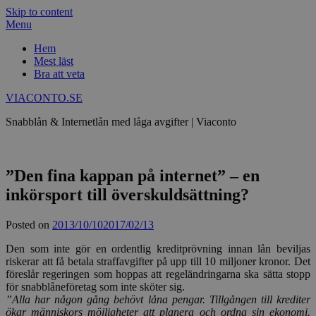
Skip to content
Menu
Hem
Mest läst
Bra att veta
VIACONTO.SE
Snabblån & Internetlån med låga avgifter | Viaconto
”Den fina kappan på internet” – en
inkörsport till överskuldsättning?
Posted on
2013/10/10
2017/02/13
Den som inte gör en ordentlig kreditprövning innan lån beviljas
riskerar att få betala straffavgifter på upp till 10 miljoner kronor.
Det
föreslår regeringen som hoppas att regeländringarna ska sätta stopp
för snabblåneföretag som inte sköter sig.
”Alla har någon gång behövt låna pengar. Tillgången till krediter
ökar människors möjligheter att planera och ordna sin ekonomi.