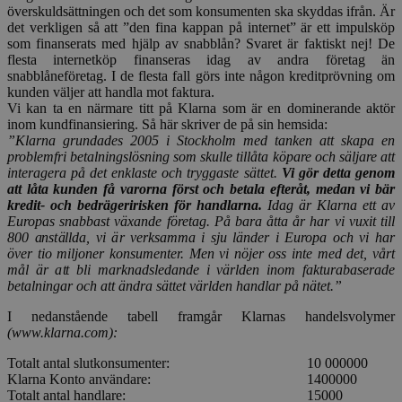
överskuldsättningen och det som konsumenten ska skyddas ifrån. Är
det verkligen så att ”den fina kappan på internet” är ett impulsköp
som finanserats med hjälp av snabblån? Svaret är faktiskt nej! De
flesta internetköp finanseras idag av andra företag än
snabblåneföretag. I de flesta fall görs inte någon kreditprövning om
kunden väljer att handla mot faktura.
Vi kan ta en närmare titt på Klarna som är en dominerande aktör
inom kundfinansiering. Så här skriver de på sin hemsida:
”Klarna grundades 2005 i Stockholm med tanken att skapa en
problemfri betalningslösning som skulle tillåta köpare och säljare att
interagera på det enklaste och tryggaste sättet.
Vi gör detta genom
att låta kunden få varorna först och betala efteråt, medan vi bär
kredit- och bedrägeririsken för handlarna.
Idag är Klarna ett av
Europas snabbast växande företag. På bara åtta år har vi vuxit till
800 anställda, vi är verksamma i sju länder i Europa och vi har
över tio miljoner konsumenter. Men vi nöjer oss inte med det, vårt
mål är att bli marknadsledande i världen inom fakturabaserade
betalningar och att ändra sättet världen handlar på nätet.”
I nedanstående tabell framgår Klarnas handelsvolymer
(www.klarna.com):
Totalt antal slutkonsumenter:
10 000000
Klarna Konto användare:
1400000
Totalt antal handlare:
15000