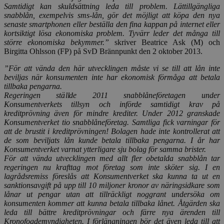
Samtidigt kan skuldsättning leda till problem. Lättillgängliga
snabblån, exempelvis sms-lån, gör det möjligt att köpa den nya
senaste smartphonen eller beställa den fina kappan på internet eller
kortsiktigt lösa ekonomiska problem. Tyvärr leder det många till
större ekonomiska bekymmer.”
skriver Beatrice Ask (M) och
Birgitta Ohlsson (FP) på SvD Brännpunkt den 2 oktober 2013.
”För att vända den här utvecklingen måste vi se till att lån inte
beviljas när konsumenten inte har ekonomisk förmåga att betala
tillbaka pengarna.
Regeringen ställde 2011 snabblåneföretagen under
Konsumentverkets tillsyn och införde samtidigt krav på
kreditprövning även för mindre krediter. Under 2012 granskade
Konsumentverket tio snabblåneföretag. Samtliga fick varningar för
att de brustit i kreditprövningen! Bolagen hade inte kontrollerat att
de som beviljats lån kunde betala tillbaka pengarna. I år har
Konsumentverket varnat ytterligare sju bolag för samma brister.
För att vända utvecklingen med allt fler obetalda snabblån tar
regeringen nu krafttag mot företag som inte sköter sig. I en
lagrådsremiss föreslås att Konsumentverket ska kunna ta ut en
sanktionsavgift på upp till 10 miljoner kronor av näringsidkare som
lånar ut pengar utan att tillräckligt noggrant undersöka om
konsumenten kommer att kunna betala tillbaka lånet. Åtgärden ska
leda till bättre kreditprövningar och färre nya ärenden till
Kronofogdemyndigheten. I förlängningen bör det även leda till att