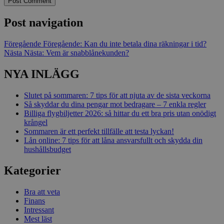
Post navigation
Föregående
Föregående:
Kan du inte betala dina räkningar i tid?
Nästa
Nästa:
Vem är snabblånekunden?
NYA INLÄGG
Slutet på sommaren: 7 tips för att njuta av de sista veckorna
Så skyddar du dina pengar mot bedragare – 7 enkla regler
Billiga flygbiljetter 2026: så hittar du ett bra pris utan onödigt
krångel
Sommaren är ett perfekt tillfälle att testa lyckan!
Lån online: 7 tips för att låna ansvarsfullt och skydda din
hushållsbudget
Kategorier
Bra att veta
Finans
Intressant
Mest läst