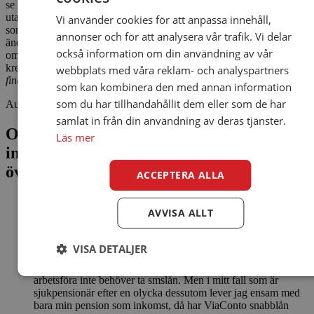
se på problemet mycket bredare. Lagstiftningen tillåter internetköp
utan en ordentlig kreditprövning, vilket däremot krävs av de företag
Vi använder cookies för att anpassa innehåll,
som omfattas av Konsumetkreditlagen. Därför bör lagstiftningen
annonser och för att analysera vår trafik. Vi delar
ändras. Alla aktörer på e-handels- och kreditmarknaden måste
också information om din användning av vår
omfattas av samma regler och sanktioner för misskött eller obefintlig
kreditprövning. Då blir inte
”den nya senaste smartphonen eller den
webbplats med våra reklam- och analyspartners
fina kappan på internet”
en inkörsport till överskuldsättning.
som kan kombinera den med annan information
som du har tillhandahållit dem eller som de har
Author
ViaConto
Categories
Bra att veta
,
ViaConto Blogg
samlat in från din användning av deras tjänster.
One thought on “”Den fina kappan på
Läs mer
internet” – en inkörsport till
överskuldsättning?”
ACCEPTERA ALLA
AVVISA ALLT
Ingrid Sjöberg
says:
2013/11/09 at 03:25
VISA DETALJER
Jag instämmer fullständigt i att de som har pengar och är
arbetsföra inte behöver ta smslån. Men i mitt fall som är
sjukpensionär efter en olycka dessutom lever jag ensam med
bara min pension som inkomst, då har ViaConto snabblån