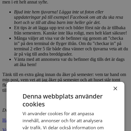
men i ett helt annat syfte.
Bjud inte hem tjuvarna! Lägga inte ut foton eller
uppdateringar på till exempel Facebook om att du ska resa
bort och se till att dina barn inte heller gör det.
Ett tips är att lägga upp text och bilder först när du är tillbaka
från semestern. Kanske inte lika roligt, men helt klart säkrare!
Många väljer att visa var de befinner sig genom att ”checka
in” på den terminal de flyger ifrån. Om du ”checkar in” på
terminal 2 eller 5 får både dina vänner och tjuvarna veta att du
är på väg till andra breddgrader.
Vänta med att annonsera var du befinner dig tills det är dags
att åka hem!
Tänk till en extra gång innan du åker på semester: vem tar hand om
min post, vem vet att jag åker på semester och att huset står tomt
flera veckor? Då slipper du oroa dig och kan njuta av din semester
×
till fullo.
Denna webbplats använder
cookies
Du kan även läsa:
Vi använder cookies för att anpassa
Har du blivit utsatt för bedrägeri?
innehåll, annonser och för att analysera
vår trafik. Vi delar också information om
Var rädd om din identitet!