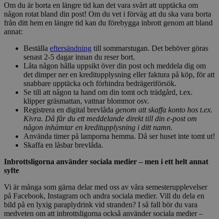
Om du är borta en längre tid kan det vara svårt att upptäcka om
någon rotat bland din post! Om du vet i förväg att du ska vara borta
från ditt hem en längre tid kan du förebygga inbrott genom att bland
annat:
Beställa
eftersändning
till sommarstugan. Det behöver göras
senast 2-5 dagar innan du reser bort.
Låta någon hålla uppsikt över din post och meddela dig om
det dimper ner en kreditupplysning eller faktura på köp, för att
snabbare upptäcka och förhindra bedrägeriförsök.
Se till att någon ta hand om din tomt och trädgård, t.ex.
klipper gräsmattan, vattnar blommor osv.
Registrera en digital brevlåda
genom att skaffa konto hos t.ex.
Kivra
.
Då får du ett meddelande direkt till din e-post om
någon inhämtar en kreditupplysning i ditt namn.
Använda timer på lamporna hemma. Då ser huset inte tomt ut!
Skaffa en låsbar brevlåda.
Inbrottsligorna använder sociala medier – men i ett helt annat
syfte
Vi är många som gärna delar med oss av våra semesterupplevelser
på Facebook, Instagram och andra sociala medier. Vill du dela en
bild på en lyxig paraplydrink vid stranden? I så fall bör du vara
medveten om att inbrottsligorna också använder sociala medier –