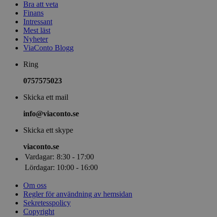
Bra att veta
Finans
Intressant
Mest läst
Nyheter
ViaConto Blogg
Ring
0757575023
Skicka ett mail
info@viaconto.se
Skicka ett skype
viaconto.se
Vardagar:
8:30 - 17:00
Lördagar:
10:00 - 16:00
Om oss
Regler för användning av hemsidan
Sekretesspolicy
Copyright