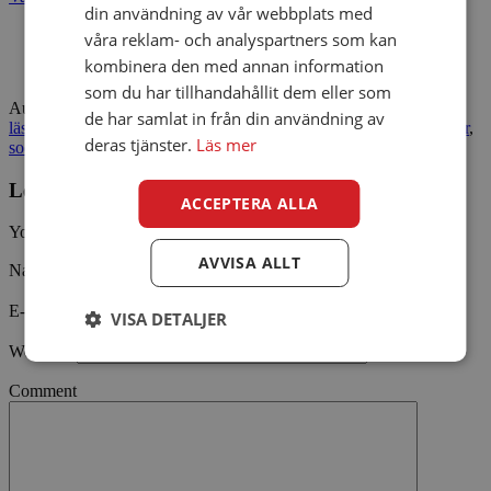
din användning av vår webbplats med
våra reklam- och analyspartners som kan
kombinera den med annan information
som du har tillhandahållit dem eller som
Author
ViaConto
Categories
Bra att veta
,
Finans
,
Intressant
,
Mest
de har samlat in från din användning av
läst
,
Nyheter
,
ViaConto Blogg
Tags
eftersändning
,
inbrott
,
semester
,
deras tjänster.
Läs mer
socialamedier
,
sommarstuga
Leave a Reply
ACCEPTERA ALLA
Your email address will not be published.
AVVISA ALLT
Namn
E-post
VISA DETALJER
Webbsida
Comment