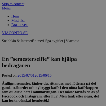
Skip to content
Menu
Hem
Mest läst
Bra att veta
VIACONTO.SE
Snabblån & Internetlån med låga avgifter | Viaconto
En ”semesterselfie” kan hjälpa
bedragaren
Posted on
2015/07/01
2015/06/15
Äntligen semester, tänker du, sittandes med fötterna på det
gamla träbordet och nybryggt kaffe i den nötta kaffekoppen
som du alltid haft i sommarstugan. Det måste förstås delas på
Facebook och Instagram, eller hur! Men tänk efter noga, det
kan locka oönskat hembesök!