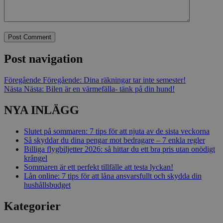
Post navigation
Föregående
Föregående:
Dina räkningar tar inte semester!
Nästa
Nästa:
Bilen är en värmefälla- tänk på din hund!
NYA INLÄGG
Slutet på sommaren: 7 tips för att njuta av de sista veckorna
Så skyddar du dina pengar mot bedragare – 7 enkla regler
Billiga flygbiljetter 2026: så hittar du ett bra pris utan onödigt
krångel
Sommaren är ett perfekt tillfälle att testa lyckan!
Lån online: 7 tips för att låna ansvarsfullt och skydda din
hushållsbudget
Kategorier