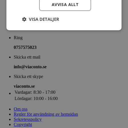
Bra att veta
AVVISA ALLT
Finans
Intressant
Mest läst
VISA DETALJER
Nyheter
ViaConto Blogg
Ring
0757575023
Skicka ett mail
info@viaconto.se
Skicka ett skype
viaconto.se
Vardagar:
8:30 - 17:00
Lördagar:
10:00 - 16:00
Om oss
Regler för användning av hemsidan
Sekretesspolicy
Copyright