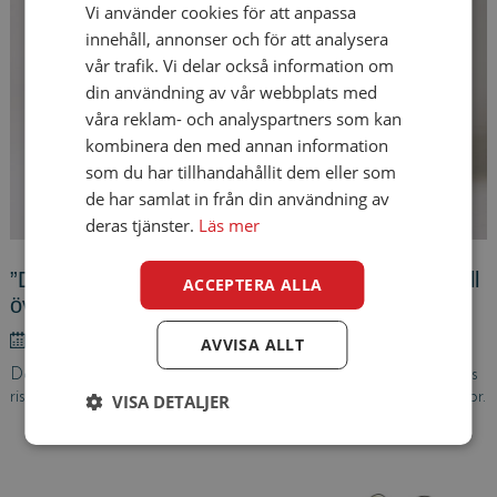
Vi använder cookies för att anpassa
innehåll, annonser och för att analysera
vår trafik. Vi delar också information om
din användning av vår webbplats med
våra reklam- och analyspartners som kan
kombinera den med annan information
som du har tillhandahållit dem eller som
de har samlat in från din användning av
deras tjänster.
Läs mer
”Den fina kappan på internet” – en inkörsport till
ACCEPTERA ALLA
överskuldsättning?
Posted
2013/10/10
AVVISA ALLT
on
Den som inte gör en ordentlig kreditprövning innan lån beviljas
riskerar att få betala straffavgifter på upp till 10 miljoner kronor.
VISA DETALJER