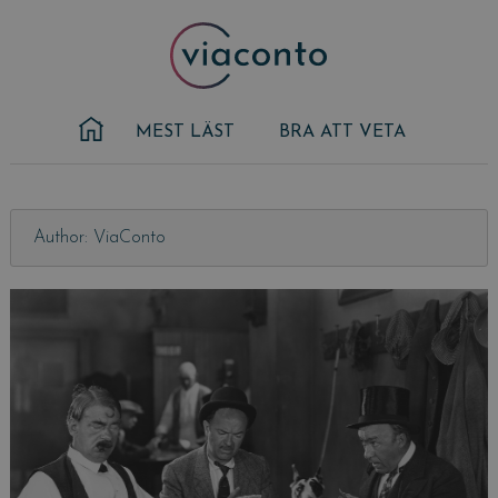
Skip
to
content
MEST LÄST
BRA ATT VETA
Author:
ViaConto