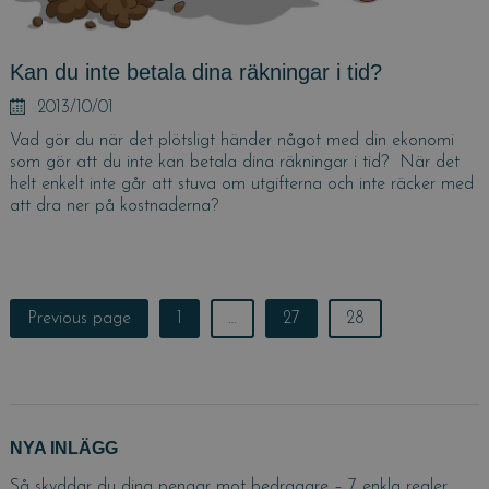
Kan du inte betala dina räkningar i tid?
Posted
2013/10/01
on
Vad gör du när det plötsligt händer något med din ekonomi
som gör att du inte kan betala dina räkningar i tid? När det
helt enkelt inte går att stuva om utgifterna och inte räcker med
att dra ner på kostnaderna?
Posts
Previous page
Page
1
…
Page
27
Page
28
navigation
NYA INLÄGG
Så skyddar du dina pengar mot bedragare – 7 enkla regler