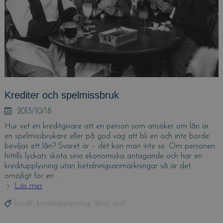
Krediter och spelmissbruk
Posted
2013/10/18
on
Hur vet en kreditgivare att en person som ansöker om lån är
en spelmissbrukare eller på god väg att bli en och inte borde
beviljas ett lån? Svaret är – det kan man inte se. Om personen
hittills lyckats sköta sina ekonomiska antagande och har en
kreditupplysning utan betalningsanmärkningar så är det
omöjligt för en …
Läs mer
Krediter
och
Tags
kredit
,
kreditupplysning
,
låna
,
spel
spelmissbruk