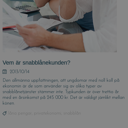
Vem är snabblånekunden?
Posted
2013/10/14
on
Den allmänna uppfattningen, att ungdomar med noll koll på
ekonomin är de som använder sig av olika typer av
snabblånetjänster stämmer inte. Typkunden är över trettio år
med en årsinkomst på 245 000 kr. Det är väldigt jämlikt mellan
könen.
Tags
låna pengar
,
privatekonomi
,
snabblån