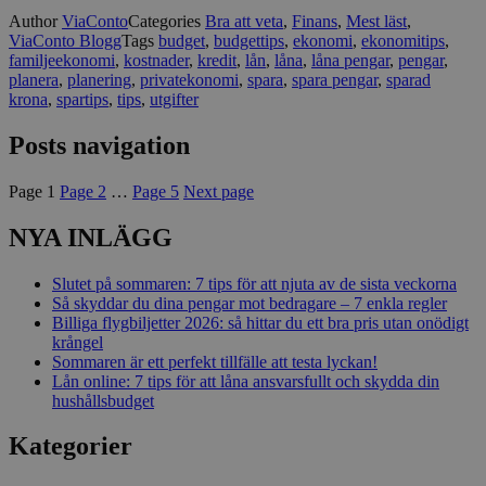
Author
ViaConto
Categories
Bra att veta
,
Finans
,
Mest läst
,
ViaConto Blogg
Tags
budget
,
budgettips
,
ekonomi
,
ekonomitips
,
familjeekonomi
,
kostnader
,
kredit
,
lån
,
låna
,
låna pengar
,
pengar
,
planera
,
planering
,
privatekonomi
,
spara
,
spara pengar
,
sparad
krona
,
spartips
,
tips
,
utgifter
Posts navigation
Page
1
Page
2
…
Page
5
Next page
NYA INLÄGG
Slutet på sommaren: 7 tips för att njuta av de sista veckorna
Så skyddar du dina pengar mot bedragare – 7 enkla regler
Billiga flygbiljetter 2026: så hittar du ett bra pris utan onödigt
krångel
Sommaren är ett perfekt tillfälle att testa lyckan!
Lån online: 7 tips för att låna ansvarsfullt och skydda din
hushållsbudget
Kategorier