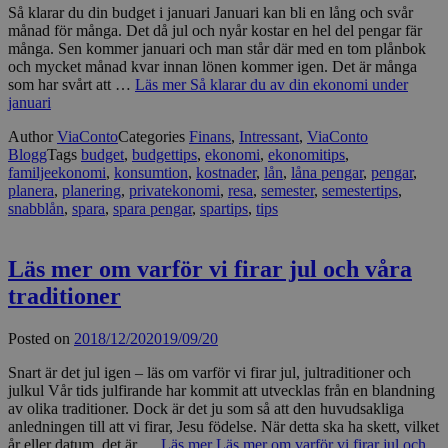
Så klarar du din budget i januari Januari kan bli en lång och svår
månad för många. Det då jul och nyår kostar en hel del pengar fär
många. Sen kommer januari och man står där med en tom plånbok
och mycket månad kvar innan lönen kommer igen. Det är många
som har svårt att …
Läs mer
Så klarar du av din ekonomi under
januari
Author
ViaConto
Categories
Finans
,
Intressant
,
ViaConto
Blogg
Tags
budget
,
budgettips
,
ekonomi
,
ekonomitips
,
familjeekonomi
,
konsumtion
,
kostnader
,
lån
,
låna pengar
,
pengar
,
planera
,
planering
,
privatekonomi
,
resa
,
semester
,
semestertips
,
snabblån
,
spara
,
spara pengar
,
spartips
,
tips
Läs mer om varför vi firar jul och våra
traditioner
Posted on
2018/12/20
2019/09/20
Snart är det jul igen – läs om varför vi firar jul, jultraditioner och
julkul Vår tids julfirande har kommit att utvecklas från en blandning
av olika traditioner. Dock är det ju som så att den huvudsakliga
anledningen till att vi firar, Jesu födelse. När detta ska ha skett, vilket
år eller datum, det är …
Läs mer
Läs mer om varför vi firar jul och