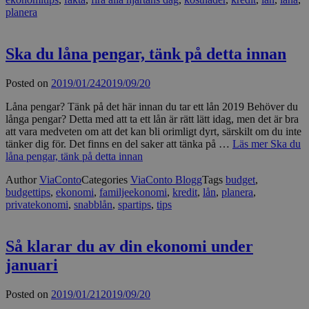
planera
Ska du låna pengar, tänk på detta innan
Posted on
2019/01/24
2019/09/20
Låna pengar? Tänk på det här innan du tar ett lån 2019 Behöver du
långa pengar? Detta med att ta ett lån är rätt lätt idag, men det är bra
att vara medveten om att det kan bli orimligt dyrt, särskilt om du inte
tänker dig för. Det finns en del saker att tänka på …
Läs mer
Ska du
låna pengar, tänk på detta innan
Author
ViaConto
Categories
ViaConto Blogg
Tags
budget
,
budgettips
,
ekonomi
,
familjeekonomi
,
kredit
,
lån
,
planera
,
privatekonomi
,
snabblån
,
spartips
,
tips
Så klarar du av din ekonomi under
januari
Posted on
2019/01/21
2019/09/20