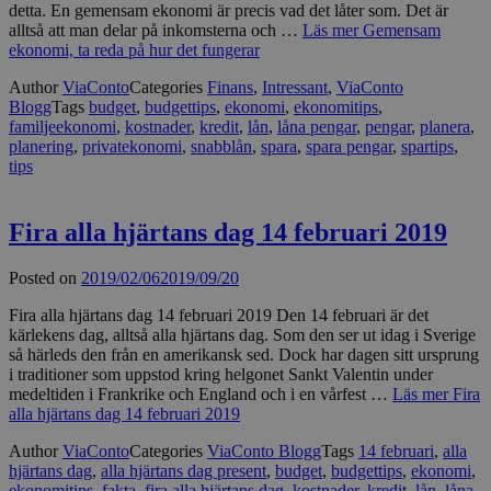
detta. En gemensam ekonomi är precis vad det låter som. Det är
alltså att man delar på inkomsterna och …
Läs mer
Gemensam
ekonomi, ta reda på hur det fungerar
Author
ViaConto
Categories
Finans
,
Intressant
,
ViaConto
Blogg
Tags
budget
,
budgettips
,
ekonomi
,
ekonomitips
,
familjeekonomi
,
kostnader
,
kredit
,
lån
,
låna pengar
,
pengar
,
planera
,
planering
,
privatekonomi
,
snabblån
,
spara
,
spara pengar
,
spartips
,
tips
Fira alla hjärtans dag 14 februari 2019
Posted on
2019/02/06
2019/09/20
Fira alla hjärtans dag 14 februari 2019 Den 14 februari är det
kärlekens dag, alltså alla hjärtans dag. Som den ser ut idag i Sverige
så härleds den från en amerikansk sed. Dock har dagen sitt ursprung
i traditioner som uppstod kring helgonet Sankt Valentin under
medeltiden i Frankrike och England och i en vårfest …
Läs mer
Fira
alla hjärtans dag 14 februari 2019
Author
ViaConto
Categories
ViaConto Blogg
Tags
14 februari
,
alla
hjärtans dag
,
alla hjärtans dag present
,
budget
,
budgettips
,
ekonomi
,
ekonomitips
,
fakta
,
fira alla hjärtans dag
,
kostnader
,
kredit
,
lån
,
låna
,