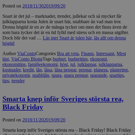
Posted on
2018/11/30
2019/09/20
Snart är det jul – marknader, trender, jullekar och så mycket får
julklapparna kosta Julen är snart här, snabbare än vad man tror.
Denna högtid är en av de många tycker om men det finns även de
som bara tycker det är en tid fylld med stress och en massa utgifter.
Dock blir det vad …
Läs mer
Snart är julen här, läs allt om denna
högtid
Author
ViaConto
Categories
Bra att veta
,
Finans
,
Intressant
,
Mest
läst
,
ViaConto Blogg
Tags
budget
,
budgettips
,
ekonomi
,
ekonomitips
,
familjeekonomi
,
höst
,
jul
,
julklappar
,
julklapparna
,
kostnader
,
kredit
,
lån
,
låna
,
låna pengar
,
pengar
,
planera
,
planering
,
privatekonomi
,
snabblån
,
spara
,
spara pengar
,
sparande
,
spartips
,
tips
,
trender
Smarta knep inför Sveriges största rea,
Black Friday
Posted on
2018/11/20
2019/09/20
Smarta knep inför Sveriges största rea – Black Friday! Black Friday