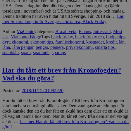
eller svart fredag som det blir på svenska är något som kommer från
USA. Denna dag infaller alltid dagen efter Thanksgiving (fjärde
torsdagen i november) och är USA:s största shopping- och readag.
Denna tradition har även hittat hit till Sverige. I år, 2018 så …
Läs
mer
Smarta knep inför Sveriges största rea, Black Friday
Author
ViaConto
Categories
Bra att veta
,
Finans
,
Intressant
,
Mest
läst
,
ViaConto Blogg
Tags
black friday
,
black friday rea
,
budgettips
,
dyrt
,
ekonomi
,
ekonomitips
,
familjeekonomi
,
kostnader
,
kredit
,
lån
,
låna
,
låna pengar
,
pengar
,
planera
,
privatekonomi
,
smarta tips
,
snabblån
,
spara
,
sparande
,
spartips
Har du fått ett brev från Kronofogden?
Vad ska du göra?
Posted on
2018/11/15
2019/09/20
Har du fått ett brev från Kronofogden? Ett brev från Kronofogden
kan innebära en mängd olika saker. Den vanligaste anledningen är
dock kanske den att du har fått en skuld hos dem eller att en skuld är
på väg att hamna hos dem. När du får ett brev från dem är det viktigt
att du …
Läs mer
Har du fått ett brev från Kronofogden? Vad ska du
göra?