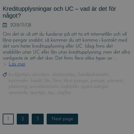
Kreditupplysningar och UC – vad är det för
något?
Posted
2018/11/08
on
Om det är så att du funderar på att ta ett internetlån och vill
låna pengar snabbt, så kommer du att komma i kontakt med
det som heter kreditupplysning eller UC. Idag finns det
snabblån utan UC eller lån utan kreditupplysning, men det allra
vanligaste är att det sker. Det finns flera olika typer av …
Läs mer
Kreditupplysningar
och
Tags
budgettips
,
ekonomi
,
ekonomitips
,
familjeekonomi
,
UC
kostnader
,
kredit
,
lån
,
låna
,
låna pengar
,
pengar
,
planera
,
–
planering
,
privatekonomi
,
snabblån
,
spara pengar
,
vad
sparande
,
spartips
,
tips
,
utgifter
är
det
för
något?
Posts
Page
1
Page
2
Page
3
Next page
navigation