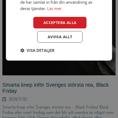
de har samlat in från din användning av
deras tjänster.
Läs mer
ACCEPTERA ALLA
AVVISA ALLT
VISA DETALJER
Smarta knep inför Sveriges största rea, Black
Friday
Posted
2018/11/20
on
Smarta knep inför Sveriges största rea – Black Friday! Black
Friday eller svart fredag som det blir på svenska är något som
kommer från USA. Denna dag infaller alltid dagen efter