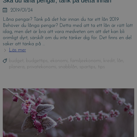
Ska du låna pengar, tänk på detta innan
Posted
2019/01/24
on
Låna pengar? Tänk på det här innan du tar ett lån 2019
Behöver du långa pengar? Detta med att ta ett lån är rätt lätt
idag, men det är bra att vara medveten om att det kan bli
orimligt dyrt, särskilt om du inte tänker dig för. Det finns en del
saker att tänka på …
Läs mer
Ska
du
Tags
budget
,
budgettips
,
ekonomi
,
familjeekonomi
,
kredit
,
lån
,
låna
planera
,
privatekonomi
,
snabblån
,
spartips
,
tips
pengar,
tänk
på
detta
innan