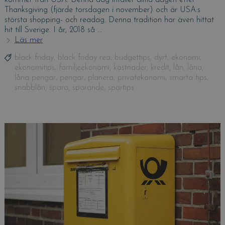
Thanksgiving (fjärde torsdagen i november) och är USA:s
största shopping- och readag. Denna tradition har även hittat
hit till Sverige. I år, 2018 så …
Läs mer
Smarta
knep
Tags
black friday
,
black friday rea
,
budgettips
,
dyrt
,
ekonomi
,
inför
ekonomitips
,
familjeekonomi
,
kostnader
,
kredit
,
lån
,
låna
,
Sveriges
låna pengar
,
pengar
,
planera
,
privatekonomi
,
smarta tips
,
största
snabblån
,
spara
,
sparande
,
spartips
rea,
Black
Friday