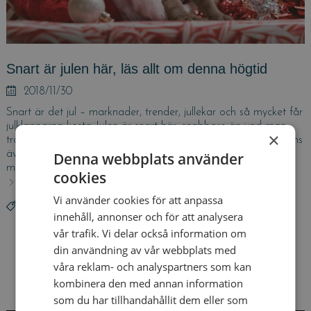
Snart är julen här, läs allt om denna högtid
Posted
2018/11/30
on
Snart är det jul – marknader, trender, jullekar och så mycket får
julklapparna kosta Julen är snart här, snabbare än vad man
×
tror. Denna högtid är en av de många tycker om men det finns
även de som bara tycker det är en tid fylld med stress och en
Denna webbplats använder
massa utgifter. Dock blir det vad …
cookies
Läs mer
Snart
är
Vi använder cookies för att anpassa
Tags
budget
,
budgettips
,
ekonomi
,
ekonomitips
,
familjeekonomi
julen
innehåll, annonser och för att analysera
,
höst
,
jul
,
julklappar
,
julklapparna
,
kostnader
,
kredit
,
lån
,
här,
vår trafik. Vi delar också information om
låna
,
låna pengar
,
pengar
,
planera
,
planering
,
läs
privatekonomi
,
snabblån
,
spara
,
spara pengar
,
sparande
,
din användning av vår webbplats med
allt
spartips
,
tips
,
trender
om
våra reklam- och analyspartners som kan
denna
kombinera den med annan information
högtid
som du har tillhandahållit dem eller som