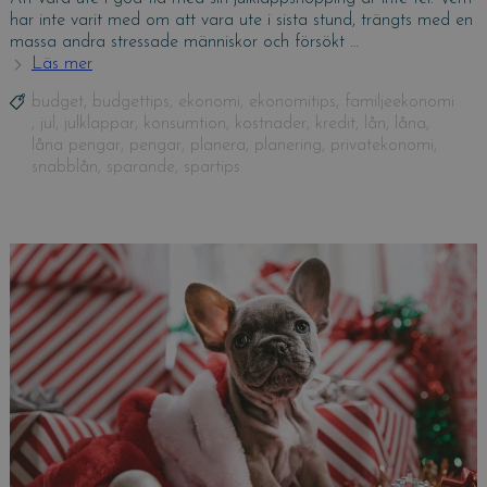
har inte varit med om att vara ute i sista stund, trängts med en
massa andra stressade människor och försökt …
Läs mer
Handla
dina
Tags
budget
,
budgettips
,
ekonomi
,
ekonomitips
,
familjeekonomi
julklappar
,
jul
,
julklappar
,
konsumtion
,
kostnader
,
kredit
,
lån
,
låna
,
på
låna pengar
,
pengar
,
planera
,
planering
,
privatekonomi
,
nätet-
snabblån
,
sparande
,
spartips
spara
tid
och
pengar