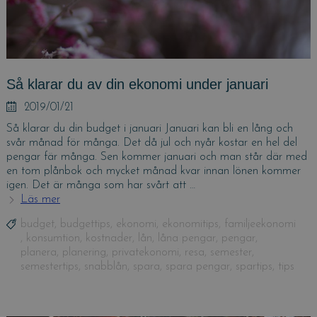
Så klarar du av din ekonomi under januari
Posted
2019/01/21
on
Så klarar du din budget i januari Januari kan bli en lång och
svår månad för många. Det då jul och nyår kostar en hel del
pengar fär många. Sen kommer januari och man står där med
en tom plånbok och mycket månad kvar innan lönen kommer
igen. Det är många som har svårt att …
Läs mer
Så
klarar
Tags
budget
,
budgettips
,
ekonomi
,
ekonomitips
,
familjeekonomi
du
,
konsumtion
,
kostnader
,
lån
,
låna pengar
,
pengar
,
av
planera
,
planering
,
privatekonomi
,
resa
,
semester
,
din
semestertips
,
snabblån
,
spara
,
spara pengar
,
spartips
,
tips
ekonomi
under
januari