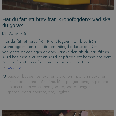
Har du fått ett brev från Kronofogden? Vad ska
du göra?
Posted
2018/11/15
on
Har du fått ett brev från Kronofogden? Ett brev från
Kronofogden kan innebära en mängd olika saker. Den
vanligaste anledningen är dock kanske den att du har fått en
skuld hos dem eller att en skuld är på väg att hamna hos dem.
När du får ett brev från dem är det viktigt att du …
Läs mer
Har
du
Tags
budget
,
budgettips
,
ekonomi
,
ekonomitips
,
familjeekonomi
fått
,
kostnader
,
kredit
,
lån
,
låna
,
låna pengar
,
pengar
,
planera
ett
,
planering
,
privatekonomi
,
spara
,
spara pengar
,
brev
sparad krona
,
spartips
,
tips
,
utgifter
från
Kronofogden?
Vad
ska
du