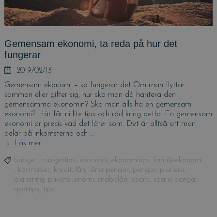
Gemensam ekonomi, ta reda på hur det
fungerar
Posted
2019/02/13
on
Gemensam ekonomi – så fungerar det Om man flyttar
samman eller gifter sig, hur ska man då hantera den
gemensamma ekonomin? Ska man alls ha en gemensam
ekonomi? Här får ni lite tips och råd kring detta. En gemensam
ekonomi är precis vad det låter som. Det är alltså att man
delar på inkomsterna och …
Läs mer
Gemensam
ekonomi,
Tags
budget
,
budgettips
,
ekonomi
,
ekonomitips
,
familjeekonomi
ta
,
kostnader
,
kredit
,
lån
,
låna pengar
,
pengar
,
planera
,
reda
planering
,
privatekonomi
,
snabblån
,
spara
,
spara pengar
,
på
spartips
,
tips
hur
det
fungerar