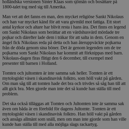
holländska versionen Sinter Klaas som sjömän och bosättare på
1800-talet tog med sig till Amerika.
Man vet att det fanns en man, den mycket religiöse Sankt Nikolaus
och han var mycket känd för att vara givmild mot fattiga. Ett stort
antal kyrkor och altare har blivit resta i hans ära. Det finns en legend
om Sankt Nikolaus som berättar att en värdshusvärd mördade tre
pojkar och därefter lade dem i träkar för att salta in dem. Genom en
ängel fick Nikolaus reda på detta och han återuppväckte pojkarna
från de döda genom sina böner. Det är genom legenden om de tre
pojkarna som Sankt Nikolaus har kommit att förknippas med barn.
Nikolaus-dagen firas flitigt den 6 december, till exempel med
presenter till barnen i Holland.
Tomten och jultomten är inte samma sak heller. Tomten är ett
mytologiskt väsen i skandinavisk folktro, som höll vakt på gården.
Om man såg till att tomten hade det bra och trivdes så såg han till att
allt gick bra. Men gjorde man inte det så kunde han ställa till med
problem.
Det ska också tilläggas att Tomten och Jultomten inte är samma sak
även om båda är en förebild för dagens Jultomte. Tomten är ett
mytologiskt väsen i skandinavisk folktro. Han höll vakt på gården
och ansågs allmänt som snäll, men om man inte gjorde som han ville
kunde han ställa till med alla möjliga slags rackartyg.