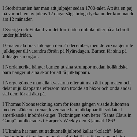
I Storbritannien har man ätit julpajer sedan 1700-talet. Att äta en paj
på var och en av julens 12 dagar sägs bringa lycka under kommande
års 12 månader.
I Sverige och Finland var det förr i tiden dubbla böter på alla brott
under julfriden.
I Guatemala firas Juldagen den 25 december, men de vuxna ger inte
julklappar till varandra förrän på Nyårsdagen. Barnen får sina på
Juldagens morgon.
I Nordamerika hänger barnen ut sina strumpor medan holländska
barn hänger ut sina skor för att få julklappar i.
I Norge gömde man alla kvastarna efter att man ätit upp maten och
delat ut julklapparna eftersom man trodde att häxor och onda andar
stal dem för att åka på.
I Thomas Noons teckning som för första gången visade Jultomten
med en släde och renar, levererade han julklappar till soldater i
amerikanska inbördeskriget. Teckningen som heter “Santa Claus in
Camp” publicerades i Harper´s Weekly den 3 januari 1863.
I Ukraina har man ett traditionellt julbröd kallat “kolach”. Man
lägger brödet i mitten av bordet. Brödet flätas till en ring och tre