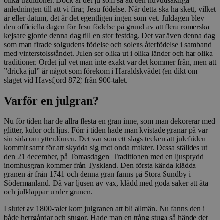
olika traditioner. Dock är det ju som så att den huvudsakliga
anledningen till att vi firar, Jesu födelse. När detta ska ha skett, vilket
år eller datum, det är det egentligen ingen som vet. Juldagen blev
den officiella dagen för Jesu födelse på grund av att flera romerska
kejsare gjorde denna dag till en stor festdag. Det var även denna dag
som man firade solgudens födelse och solens återfödelse i samband
med vinterstolsståndet. Julen ser olika ut i olika länder och har olika
traditioner. Ordet jul vet man inte exakt var det kommer från, men att
”dricka jul” är något som förekom i Haraldskvädet (en dikt om
slaget vid Havsfjord 872) från 900-talet.
Varför en julgran?
Nu för tiden har de allra flesta en gran inne, som man dekorerar med
glitter, kulor och ljus. Förr i tiden hade man kvistade granar på var
sin sida om ytterdörren. Det var som ett slags tecken att julefriden
kommit samt för att skydda sig mot onda makter. Dessa ställdes ut
den 21 december, på Tomasdagen. Traditionen med en ljusprydd
inomhusgran kommer från Tyskland. Den första kända klädda
granen är från 1741 och denna gran fanns på Stora Sundby i
Södermanland. Då var ljusen av vax, klädd med goda saker att äta
och julklappar under granen.
I slutet av 1800-talet kom julgranen att bli allmän. Nu fanns den i
både herrgårdar och stugor. Hade man en trång stuga så hände det