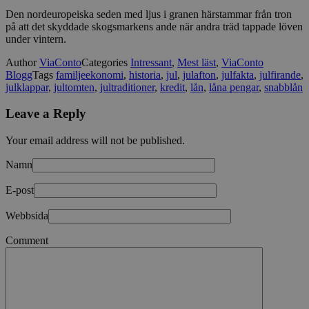
Den nordeuropeiska seden med ljus i granen härstammar från tron
på att det skyddade skogsmarkens ande när andra träd tappade löven
under vintern.
Author
ViaConto
Categories
Intressant
,
Mest läst
,
ViaConto
Blogg
Tags
familjeekonomi
,
historia
,
jul
,
julafton
,
julfakta
,
julfirande
,
julklappar
,
jultomten
,
jultraditioner
,
kredit
,
lån
,
låna pengar
,
snabblån
Leave a Reply
Your email address will not be published.
Namn
E-post
Webbsida
Comment