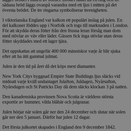
sådana bröd läggs ovanpå varandra med ett ljus i mitten på det
översta brödet. De tre ringarna symboliserar treenigheten.
I viktorianska England var kalkon ett populärt inslag på julen. En
del kalkoner föddes upp i Norfolk och togs till marknaden i London.
För att skydda deras fötter från den frusna leran försåg man dom
med stövlar av väv eller läder. Gässen fick inga stövlar utan deras
fötter skyddades med ett lager tjära.
Det uppskattas att ungefär 400 000 människor varje år blir sjuka
efter att ha ätit gammal julmat.
Julen är den tid på året då det köps mest diamanter.
New York Citys byggnad Empire State Buildings ljus släcks vid
midnatt varje kväll undantaget Julafton, Juldagen, Nyårsafton,
Nyårsdagen och St Patricks Day då dem släcks klockan 3 på natten.
Den kanadensiska provinsen Nova Scotia är världens största
exportör av hummer, vilda blåbär och julgranar.
Julen börjar när solen går ner den 24 december och slutar när solen
går ner den 5 januari. Därför har julen 12 dagar.
Det första julkortet skapades i England den 9 december 1842.