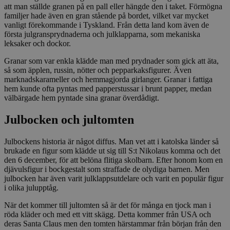
att man ställde granen på en pall eller hängde den i taket. Förmögna
familjer hade även en gran stående på bordet, vilket var mycket
vanligt förekommande i Tyskland. Från detta land kom även de
första julgransprydnaderna och julklapparna, som mekaniska
leksaker och dockor.
Granar som var enkla klädde man med prydnader som gick att äta,
så som äpplen, russin, nötter och pepparkaksfigurer. Även
marknadskarameller och hemmagjorda girlanger. Granar i fattiga
hem kunde ofta pyntas med papperstussar i brunt papper, medan
välbärgade hem pyntade sina granar överdådigt.
Julbocken och jultomten
Julbockens historia är något diffus. Man vet att i katolska länder så
brukade en figur som klädde ut sig till S:t Nikolaus komma och det
den 6 december, för att belöna flitiga skolbarn. Efter honom kom en
djävulsfigur i bockgestalt som straffade de olydiga barnen. Men
julbocken har även varit julklappsutdelare och varit en populär figur
i olika julupptåg.
När det kommer till jultomten så är det för många en tjock man i
röda kläder och med ett vitt skägg. Detta kommer från USA och
deras Santa Claus men den tomten härstammar från början från den