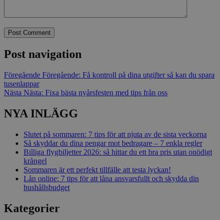
Post navigation
Föregående
Föregående:
Få kontroll på dina utgifter så kan du spara
tusenlappar
Nästa
Nästa:
Fixa bästa nyårsfesten med tips från oss
NYA INLÄGG
Slutet på sommaren: 7 tips för att njuta av de sista veckorna
Så skyddar du dina pengar mot bedragare – 7 enkla regler
Billiga flygbiljetter 2026: så hittar du ett bra pris utan onödigt
krångel
Sommaren är ett perfekt tillfälle att testa lyckan!
Lån online: 7 tips för att låna ansvarsfullt och skydda din
hushållsbudget
Kategorier