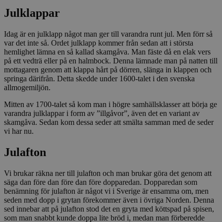
Julklappar
Idag är en julklapp något man ger till varandra runt jul. Men förr så
var det inte så. Ordet julklapp kommer från sedan att i största
hemlighet lämna en så kallad skamgåva. Man fäste då en elak vers
på ett vedträ eller på en halmbock. Denna lämnade man på natten till
mottagaren genom att klappa hårt på dörren, slänga in klappen och
springa därifrån. Detta skedde under 1600-talet i den svenska
allmogemiljön.
Mitten av 1700-talet så kom man i högre samhällsklasser att börja ge
varandra julklappar i form av ”illgåvor”, även det en variant av
skamgåva. Sedan kom dessa seder att smälta samman med de seder
vi har nu.
Julafton
Vi brukar räkna ner till julafton och man brukar göra det genom att
säga dan före dan före dan före dopparedan. Dopparedan som
benämning för julafton är något vi i Sverige är ensamma om, men
seden med dopp i grytan förekommer även i övriga Norden. Denna
sed innebar att på julafton stod det en gryta med köttspad på spisen,
som man snabbt kunde doppa lite bröd i, medan man förberedde