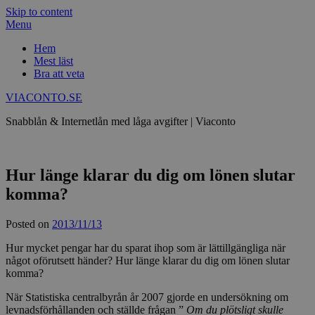
Skip to content
Menu
Hem
Mest läst
Bra att veta
VIACONTO.SE
Snabblån & Internetlån med låga avgifter | Viaconto
Hur länge klarar du dig om lönen slutar
komma?
Posted on
2013/11/13
Hur mycket pengar har du sparat ihop som är lättillgängliga när
något oförutsett händer? Hur länge klarar du dig om lönen slutar
komma?
När Statistiska centralbyrån år 2007 gjorde en undersökning om
levnadsförhållanden och ställde frågan ”
Om du pl
ö
tsligt skulle