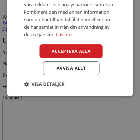
våra reklam- och analyspartners som kan
kombinera den med annan information
Author
ViaConto
Categories
Intressant
,
Mest läst
,
ViaConto
som du har tillhandahållit dem eller som
Blogg
Tags
jobbskatteavdrag
,
konsumtion
,
skattesänkningar
,
de har samlat in från din användning av
sparande
deras tjänster.
Läs mer
Leave a Reply
ACCEPTERA ALLA
Your email address will not be published.
Namn
AVVISA ALLT
E-post
VISA DETALJER
Webbsida
Comment