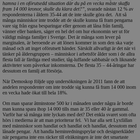
hamna i en of
ö
rutsedd situation d
ä
r du p
å
en vecka m
å
ste skaffa
fram 14
000 kronor, skulle du klara det?
”
,
svarade nästan 12 % av
respondenterna i åldern 35-44 att de inte skulle göra det. Att så
många människor inte trodde att de skulle kunna få fram pengarna
vare sig från egna besparingar eller genom att låna från familj,
vänner eller banken, säger en hel del om hur ekonomin ser ut för
väldigt många familjer i Sverige. Det är många som lever på
marginalen, är beroende av att lönen kommer in som den ska varje
månad och att inget oförutsett händer. Särskilt allvarligt är det när vi
tänker på åldersgruppen – människor i arbetsför ålder som i de allra
flesta fall är färdiga med studier, tåg-luffande sabbatsår och liknande
aktiviteter som påverkar inkomsterna. De flesta 35 – 44-åringar har
dessutom en familj att försörja.
När Demoskop följde upp undersökningen år 2011 fann de att
andelen respondenter om inte trodde sig kunna få fram 14 000 inom
en vecka hade ökat till hela 18%.
Om man sparar åtminstone 500 kr i månaden under några år borde
man kunna spara ihop 14 000 tills man är 35 eller 40 år gammal.
Varför har så många inte lyckats med det? Det enkla svaret som ofta
hörs i medierna är att man prioriterar fel. Vi har alla sett Lyxfällan
med människor som handlat och handlat och handlat, dessutom med
lånade pengar. Att handla heminredningsprylar och designerkläder
när pengarna inte ens räcker till elräkningen är inte det smartaste