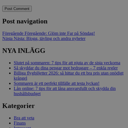
Post navigation
Föregående
Föregående:
Glöm inte Far på Söndag!
Nästa
Nästa:
Blogg, tävling och andra nyheter
NYA INLÄGG
Slutet på sommaren: 7 tips för att njuta av de sista veckorna
Så skyddar du dina pengar mot bedragare – 7 enkla regler
Billiga flygbiljetter 2026: så hittar du ett bra pris utan onödigt
krångel
Sommaren är ett perfekt tillfälle att testa lyckan!
Lån online: 7 tips för att låna ansvarsfullt och skydda din
hushållsbudget
Kategorier
Bra att veta
Finans