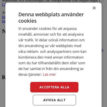
sjukdomar och förkylningar, när många kastas från slappa dagar i …
Läs mer
Hösten är här – så håller du dig frisk!
×
Author
ViaConto
Categories
Bra att veta
,
Finans
,
Intressant
,
Mest
Denna webbplats använder
läst
,
Nyheter
,
ViaConto Blogg
Tags
familjehälsa
,
förkylning
,
frisk
,
cookies
hälsa
,
hälsan
,
hälsotips
,
höst
,
immunförsvar
Vi använder cookies för att anpassa
NYA INLÄGG
innehåll, annonser och för att analysera
vår trafik. Vi delar också information om
Slutet på sommaren: 7 tips för att njuta av de sista veckorna
din användning av vår webbplats med
Så skyddar du dina pengar mot bedragare – 7 enkla regler
Billiga flygbiljetter 2026: så hittar du ett bra pris utan onödigt
våra reklam- och analyspartners som kan
krångel
kombinera den med annan information
Sommaren är ett perfekt tillfälle att testa lyckan!
som du har tillhandahållit dem eller som
Lån online: 7 tips för att låna ansvarsfullt och skydda din
hushållsbudget
de har samlat in från din användning av
deras tjänster.
Läs mer
Kategorier
ACCEPTERA ALLA
Bra att veta
Finans
Intressant
AVVISA ALLT
Mest läst
Nyheter