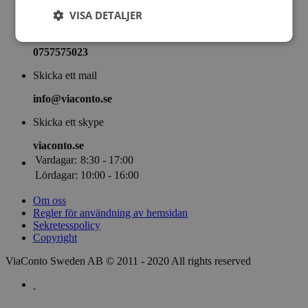
ViaConto Blogg
VISA DETALJER
Ring
0757575023
Skicka ett mail
info@viaconto.se
Skicka ett skype
viaconto.se
Vardagar:
8:30 - 17:00
Lördagar:
10:00 - 16:00
Om oss
Regler för användning av hemsidan
Sekretesspolicy
Copyright
ViaConto Sweden AB © 2011 - 2020 All rights reserved