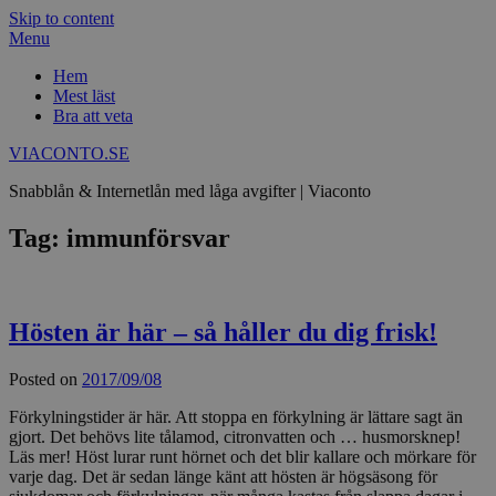
Skip to content
Menu
Hem
Mest läst
Bra att veta
VIACONTO.SE
Snabblån & Internetlån med låga avgifter | Viaconto
Tag: immunförsvar
Hösten är här – så håller du dig frisk!
Posted on
2017/09/08
Förkylningstider är här. Att stoppa en förkylning är lättare sagt än
gjort. Det behövs lite tålamod, citronvatten och … husmorsknep!
Läs mer! Höst lurar runt hörnet och det blir kallare och mörkare för
varje dag. Det är sedan länge känt att hösten är högsäsong för