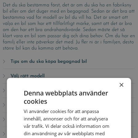
Det du ska bestämma först, det är om du ska ha en fabriksny
bil eller om det duger med en begagnad. Sedan är det bra att
bestämma vad för modell av bil du vill ha. Det är smart att
välja en bil som har ett tillförlitligt märke, samt att det är bra
om den har ett bra andrahandsvärde. Sedan måste det så
klart vara en bil som passar dig och dina behov. Om du har en
familj eller inte påverkar det med. Ju fler ni är i familjen, desto
större bil kan du komma att behöva.
Tips om du ska köpa begagnad bil
Välj rätt modell
×
Skaffa överblick
Denna webbplats använder
cookies
Provkör
Vi använder cookies för att anpassa
innehåll, annonser och för att analysera
Privatköp eller bilhandlare?
vår trafik. Vi delar också information om
din användning av vår webbplats med
Undersök bilen