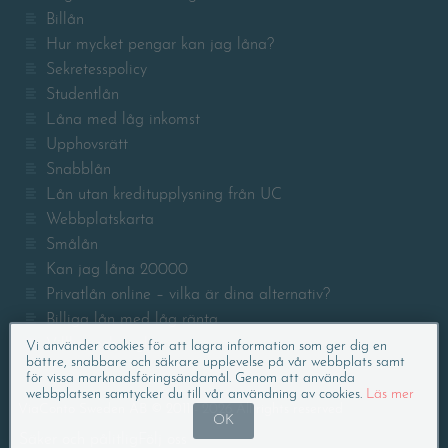
Billån
Hur mycket pengar kan jag låna?
Sekretesspolicy
Studentlån
Låna med låg inkomst
Upphovsrätt
Snabblån
Lån utan kreditupplysning från UC
Webbplatskarta
Smålån
Kan jag låna 20000
Privatlån online – vilka är dina alternativ?
Billiga lån med låg ränta
Villkor och regler
Vi använder cookies för att lagra information som ger dig en
bättre, snabbare och säkrare upplevelse på vår webbplats samt
för vissa marknadsföringsändamål. Genom att använda
webbplatsen samtycker du till vår användning av cookies.
Läs mer
ViaConto Sweden AB © 2011 - 2026 All rights reserved
OK
Säker och pålitlig
Följ oss