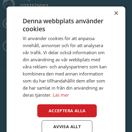
0757575023
×
Denna webbplats använder
Skicka ett mail
cookies
info@viaconto.se
Vi använder cookies för att anpassa
Vardagar:
8:30 - 17:00
innehåll, annonser och för att analysera
vår trafik. Vi delar också information om
din användning av vår webbplats med
våra reklam- och analyspartners som kan
kombinera den med annan information
som du har tillhandahållit dem eller som
de har samlat in från din användning av
Internetlån
deras tjänster.
Läs mer
Låna pengar
Om oss
ACCEPTERA ALLA
Privatlån
Microlån
AVVISA ALLT
Regler för användning av hemsidan