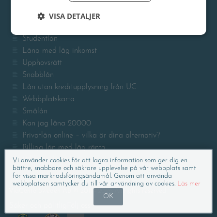
Billån
Hur mycket pengar kan jag låna?
VISA DETALJER
Sekretesspolicy
Studentlån
Låna med låg inkomst
Upphovsrätt
Snabblån
Lån utan kreditupplysning från UC
Webbplatskarta
Smålån
Kan jag låna 20000
Privatlån online – vilka är dina alternativ?
Billiga lån med låg ränta
Villkor och regler
Vi använder cookies för att lagra information som ger dig en
bättre, snabbare och säkrare upplevelse på vår webbplats samt
för vissa marknadsföringsändamål. Genom att använda
webbplatsen samtycker du till vår användning av cookies.
Läs mer
ViaConto Sweden AB © 2011 - 2026 All rights reserved
OK
Säker och pålitlig
Följ oss