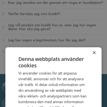
Kan jag ansöka om lån genom att ringa er kundtjänst?
Varför beviljas jag inte kredit?
Jag vill ansöka om kredit hos er, men jag har ingen
dator. Hur ska jag göra?
Jag har ingen e-legitimation, hur får jag det?
×
Vad är PSD2 data?
Denna webbplats använder
cookies
Vi använder cookies för att anpassa
innehåll, annonser och för att analysera
Ring
vår trafik. Vi delar också information om
0757575023
din användning av vår webbplats med
våra reklam- och analyspartners som kan
Skicka ett mail
kombinera den med annan information